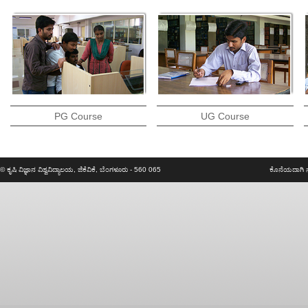
PG Course
UG Course
© ಕೃಷಿ ವಿಜ್ಞಾನ ವಿಶ್ವವಿದ್ಯಾಲಯ, ಜಿಕೆವಿಕೆ, ಬೆಂಗಳೂರು - 560 065
ಕೊನೆಯದಾಗಿ 