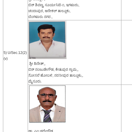
ಬಿನ್ ಶಿವಣ್ಣ, ಸೂರ್ಯಸಿಟಿ-೧, ಇಗಳೂರು,
ಚಂದಾಪುರ, ಆನೇಕಲ್ ತಾಲ್ಲೂಕು,
ಬೆಂಗಳೂರು ನಗರ.,
5) U/Sec.12(2)
(v)
ಶ್ರೀ ದಿನೇಶ್,,
ಬಿನ್ ನಂಜುಡೇಗೌಡ, ಕೇತುಪುರ ಗ್ರಾಮ,,
ಸೋಸಲೆ ಹೋಬಳಿ, ನರಸೀಪುರ ತಾಲ್ಲೂಕು,,
ಮೈಸೂರು.
ಡಾ. ಎಂ.ಚದ್ರೇಗೌಡ,