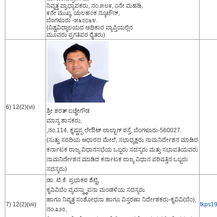
ನಿವೃತ್ತ ಪ್ರಾಧ್ಯಾಪಕರು, ನಂ.೫೮೯, ೧ನೇ ಮಹಡಿ,
೯ನೇ ಮುಖ್ಯ, ಯಲಹಂಕ ನ್ಯೂಟೌನ್,
ಬೆಂಗಳೂರು -೫೬೦೦೬೪.
(ವಿಶ್ವವಿದ್ಯಾಲಯದ ಅಧಿಕಾರ ವ್ಯಾಪ್ತಿಯಲ್ಲಿನ
ಮೂವರು ಪ್ರಗತಿಪರ ರೈತರು)
6) 12(2)(vi)
ಶ್ರೀ ಶರತ್ ಬಚ್ಚೇಗೌಡ
ಮಾನ್ಯ ಶಾಸಕರು,
,ನಂ.114, ಕೃಷ್ಣಪ್ಪ ಲೇಔಟ್ ಲಾಲ್ಬಾಗ್ ರಸ್ತೆ, ಬೆಂಗಳೂರು-560027.
(ಸುತ್ತು ಸರದಿಯ ಆಧಾರದ ಮೇಲೆ, ಸಭಾಧ್ಯಕ್ಷರು ನಾಮನಿರ್ದೇಶನ ಮಾಡಿದ
ಕರ್ನಾಟಕ ರಾಜ್ಯ ವಿಧಾನಸಭೆಯ ಒಬ್ಬರು ಸದಸ್ಯರು ಮತ್ತು ಸಭಾಪತಿಯವರು
ನಾಮನಿರ್ದೇಶನ ಮಾಡಿದ ಕರ್ನಾಟಕ ರಾಜ್ಯ ವಿಧಾನ ಪರಿಷತ್ತಿನ ಒಬ್ಬರು
ಸದಸ್ಯರು)
ಡಾ. ಟಿ.ಕೆ. ಪ್ರಭಾಕರ ಶೆಟ್ಟಿ,
ಕೃವಿವಿಬೆಂ ವ್ಯವಸ್ಥ್ಥಾಪನಾ ಮಂಡಳಿಯ ಸದಸ್ಯರು
ಹಾಗೂ ನಿವೃತ್ತ ಸಂಶೋಧನಾ ಹಾಗೂ ವಿಸ್ತರಣಾ ನಿರ್ದೇಶಕರು-ಕೃವಿವಿ(ಬೆಂ),
7) 12(2)(vii)
tkps1
ನಂ.೩೨೦,