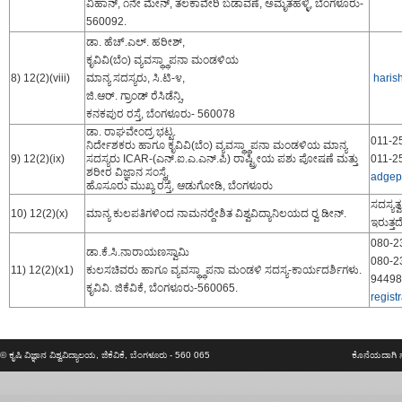
ವಿಹಾನ್, ೧ನೇ ಮೇನ್, ತಲಕಾವೇರಿ ಬಡಾವಣೆ, ಅಮೃತಹಳ್ಳಿ, ಬೆಂಗಳೂರು-
560092.
ಡಾ. ಹೆಚ್.ಎಲ್. ಹರೀಶ್,
ಕೃವಿವಿ(ಬೆಂ) ವ್ಯವಸ್ಥ್ಥಾಪನಾ ಮಂಡಳಿಯ
8) 12(2)(viii)
ಮಾನ್ಯ ಸದಸ್ಯರು, ಸಿ.ಟಿ-೪,
hari
ಜಿ.ಆರ್. ಗ್ರಾಂಡ್ ರೆಸಿಡೆನ್ಸಿ,
ಕನಕಪುರ ರಸ್ತೆ, ಬೆಂಗಳೂರು- 560078
ಡಾ. ರಾಘವೇಂದ್ರ ಭಟ್ಟ.
011-2
ನಿರ್ದೇಶಕರು ಹಾಗೂ ಕೃವಿವಿ(ಬೆಂ) ವ್ಯವಸ್ಥ್ಥಾಪನಾ ಮಂಡಳಿಯ ಮಾನ್ಯ
9) 12(2)(ix)
ಸದಸ್ಯರು ICAR-(ಎನ್.ಐ.ಎ.ಎನ್.ಪಿ) ರಾಷ್ಟ್ರೀಯ ಪಶು ಪೋಷಣೆ ಮತ್ತು
011-2
ಶರೀರ ವಿಜ್ಞಾನ ಸಂಸ್ಥೆ,
adgep
ಹೊಸೂರು ಮುಖ್ಯ ರಸ್ತೆ, ಆಡುಗೋಡಿ, ಬೆಂಗಳೂರು
ಸದಸ್ಯತ್
10) 12(2)(x)
ಮಾನ್ಯ ಕುಲಪತಿಗಳಿಂದ ನಾಮನರ‍್ದೇಶಿತ ವಿಶ್ವವಿದ್ಯಾನಿಲಯದ ರ‍್ವ ಡೀನ್.
ಇರುತ್ತದೆ
080-2
ಡಾ.ಕೆ.ಸಿ.ನಾರಾಯಣಸ್ವಾಮಿ
080-2
11) 12(2)(x1)
ಕುಲಸಚಿವರು ಹಾಗೂ ವ್ಯವಸ್ಥ್ಥಾಪನಾ ಮಂಡಳಿ ಸದಸ್ಯ-ಕಾರ್ಯದರ್ಶಿಗಳು.
94498
ಕೃವಿವಿ. ಜಿಕೆವಿಕೆ, ಬೆಂಗಳೂರು-560065.
regis
© ಕೃಷಿ ವಿಜ್ಞಾನ ವಿಶ್ವವಿದ್ಯಾಲಯ, ಜಿಕೆವಿಕೆ, ಬೆಂಗಳೂರು - 560 065
ಕೊನೆಯದಾಗಿ 